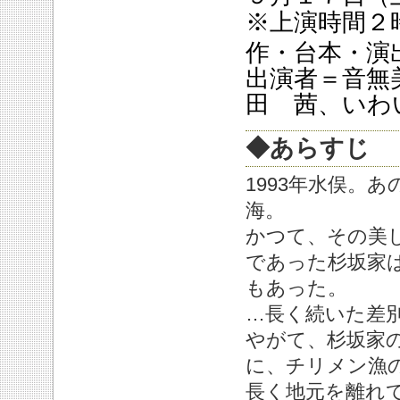
※上演時間２
作・台本・演
出演者＝音無
田 茜、いわ
◆あらすじ
1993年水俣。
海。
かつて、その美
であった杉坂家
もあった。
…長く続いた差
やがて、杉坂家
に、チリメン漁
長く地元を離れ