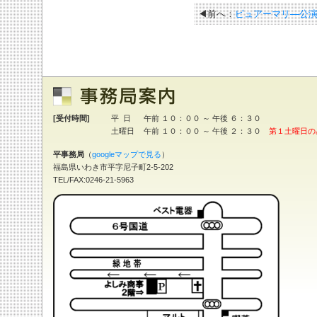
◀前へ：
ピュアーマリ―公
[受付時間]
平 日
午前 １０：００ ～ 午後 ６：３０
土曜日
午前 １０：００ ～ 午後 ２：３０
第１土曜日の
平事務局
（
googleマップで見る
）
福島県いわき市平字尼子町2-5-202
TEL/FAX:0246-21-5963