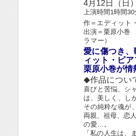
4月12日（日
上演時間1時間3
作＝エディット
出演＝栗原小巻
ラマー）
愛に傷つき、
ィット・ピア
栗原小巻が情
作品につい
◆
喜びと苦悩、シ
は、美しく、し
その純粋な魂が
両親、祖母、恋
の愛…。
「私の人生は、