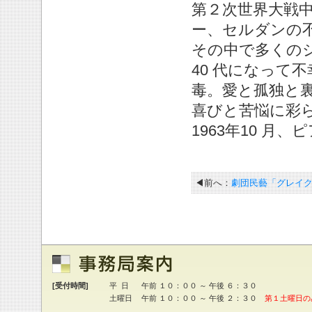
第２次世界大戦
ー、セルダンの
その中で多くの
40 代になって
毒。愛と孤独と
喜びと苦悩に彩
1963年10 
◀前へ：
劇団民藝「グレイ
[受付時間]
平 日
午前 １０：００ ～ 午後 ６：３０
土曜日
午前 １０：００ ～ 午後 ２：３０
第１土曜日の