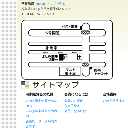
平事務局
（
googleマップで見る
）
福島県いわき市平字尼子町2-5-202
TEL/FAX:0246-21-5963
演劇鑑賞会の概要
会員になるには
会場案内
いわき演劇鑑賞会のあ
会費のご案内
いわきアリオス
ゆみ
入会手続き
いわき演劇鑑賞会の目
会員になるには
的
会員制、サークル制の
会です