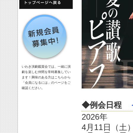
いわき演劇鑑賞会では、一緒に演
劇を楽しむ仲間を常時募集してい
ます！興味のある方はこちらから
「会員になるには」のページをご
確認ください。
◆例会日程
2026年
4月11日（土