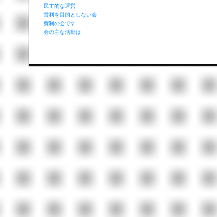
民主的な運営
営利を目的としない会
費制の会です
会の主な活動は